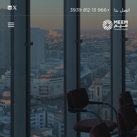
اتصل بنا: +966 13 812 3939